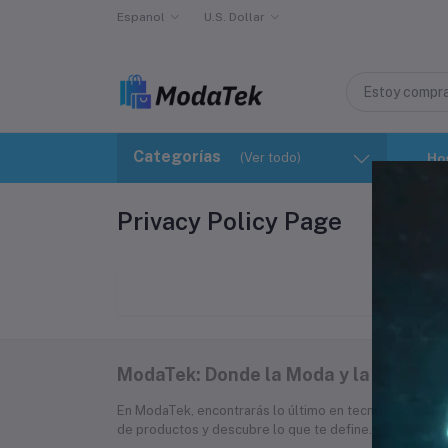
Espanol
U.S. Dollar
Categorías
(Ver todo)
Ho
Privacy Policy Page
ModaTek: Donde la Moda y la Tecnolo
En ModaTek, encontrarás lo último en tecnología, moda
de productos y descubre lo que te define. ¡Compra co