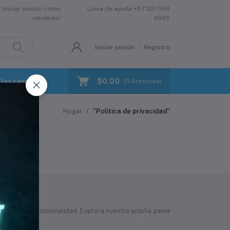
Iniciar sesión como
Línea de ayuda
+57 321 368
vendedor
4885
Iniciar sesión
Registro
$0.00
las categorias
(
0
Artículos)
Hogar
"Política de privacidad"
en estilo y funcionalidad. Explora nuestra amplia gama