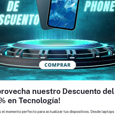
Política de devoluciones
Política de soporte
SÍ
cnología para ofrecerte productos
 expresar tu individualidad con
MO
provecha nuestro Descuento del
% en Tecnología!
s el momento perfecto para actualizar tus dispositivos. Desde laptops