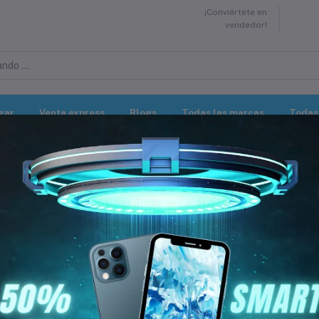
¡Conviértete en
vendedor!
gar
Venta express
Blogs
Todas las marcas
Todas 
gía se Unen
 y más. Nuestra misión es ofrecerte productos de alta calidad que combin
n confianza en ModaTek!