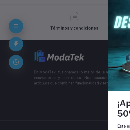
Términos y condiciones
En ModaTek, fusionamos lo mejor de la moda y la te
innovadores y con estilo. Nos apasiona ayudarte a
artículos que combinan funcionalidad y tendencia.
¡A
50
Este e