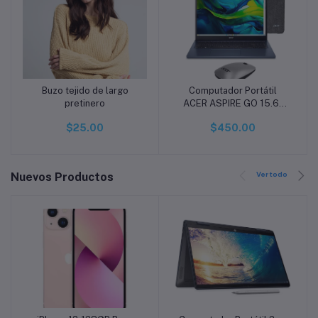
Buzo tejido de largo
Computador Portátil
Añadir a la cesta
Añadir a la cesta
pretinero
ACER ASPIRE GO 15.6"
Pulgadas 370J - Intel
$25.00
$450.00
Core i3 - RAM 16GB -
Disco SSD 1TB - Azul
Ver todo
Nuevos Productos