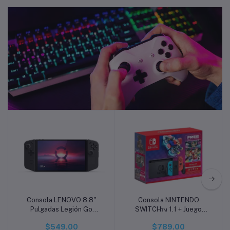
VideoJuegos
Consola LENOVO 8.8"
Consola NINTENDO
Añadir a la cesta
Añadir a la cesta
Pulgadas Legión Go
SWITCH™ 1.1 + Juego
8APU1 - AMD Z1 Extreme
Mario Kart 8 Descargable
$549.00
$789.00
- RAM 16GB - Disco SSD
+ 3 meses de Nintendo