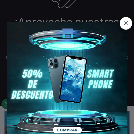
¡Aprovecha nuestras
Ofertas Exclusivas!
Descuentos increíbles con nuestros
cupones, solo por tiempo limitado. ¡No te lo
pierdas!
Ver Todos los Cupones