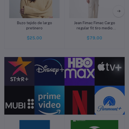
Buzo tejido de largo
Jean Fimac Fimac Cargo
Añadir a la cesta
Añadir a la cesta
pretinero
regular fit tiro medio
vainilla
$25.00
$79.00
Pines