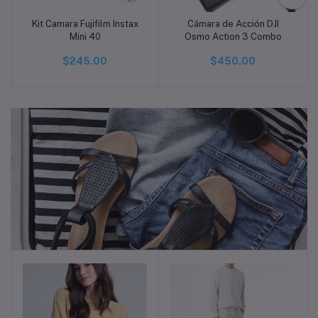
Kit Camara Fujifilm Instax
Cámara de Acción DJI
Añadir a la cesta
Añadir a la cesta
Mini 40
Osmo Action 3 Combo
$245.00
$450.00
Ropa