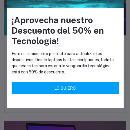
¡Aprovecha nuestro
Descuento del 50% en
Tecnología!
Celulares
Este es el momento perfecto para actualizar tus
dispositivos. Desde laptops hasta smartphones, todo lo
que necesitas para estar a la vanguardia tecnológica
está con 50% de descuento.
iPhone 13 128GB Rosa
Celular HUAWEI Nova 12i
Añadir a la cesta
Añadir a la cesta
LO QUIERO!
128GB Verde
$1,459.00
$1,176.91