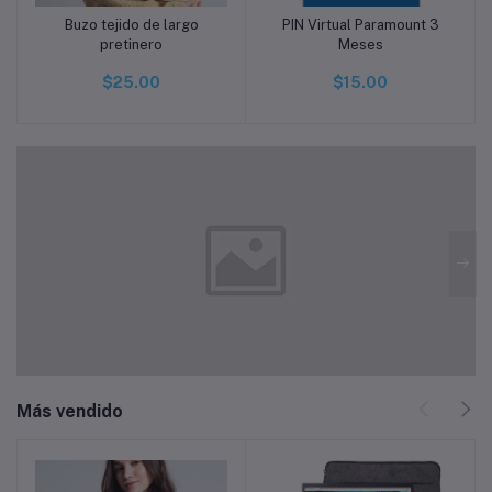
Buzo tejido de largo
PIN Virtual Paramount 3
Añadir a la cesta
Añadir a la cesta
pretinero
Meses
$25.00
$15.00
Más vendido