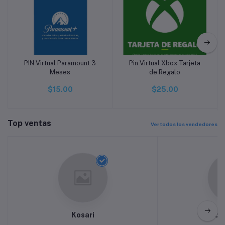
PIN Virtual Paramount 3
Pin Virtual Xbox Tarjeta
Añadir a la cesta
Añadir a la cesta
Meses
de Regalo
$15.00
$25.00
Top ventas
Ver todos los vendedores
Kosari
Mon