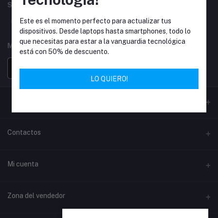
SÍGUENOS
Este es el momento perfecto para actualizar tus
dispositivos. Desde laptops hasta smartphones, todo lo
que necesitas para estar a la vanguardia tecnológica
MOBILE APPS
está con 50% de descuento.
LO QUIERO!
Contactos
Habla a
Mi cuenta
Calle 98 c 38, Medellin, Antioquia
Iniciar sesión
Teléfono
Zona del vendedor
+57 321 368 4885
Historial de pedidos