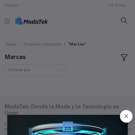
Espanol
U.S. Dollar
Hogar
Todas las categorias
"Marcas"
Marcas
Ordenar por
ModaTek: Donde la Moda y la Tecnología se
Unen
En ModaTek, encontrarás lo último en tecnología, moda y más.
Nuestra misión es ofrecerte productos de alta calidad que combinen