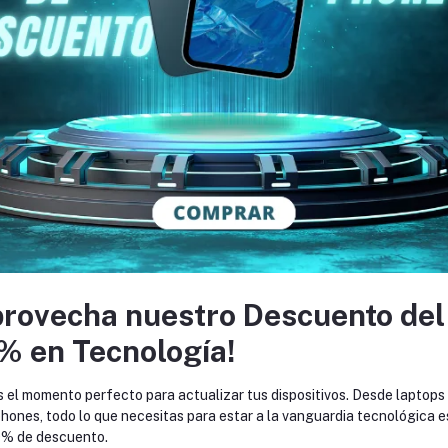
gía se Unen
provecha nuestro Descuento del
 y más. Nuestra misión es ofrecerte productos de alta calidad que combin
% en Tecnología!
n confianza en ModaTek!
s el momento perfecto para actualizar tus dispositivos. Desde laptops
hones, todo lo que necesitas para estar a la vanguardia tecnológica e
% de descuento.