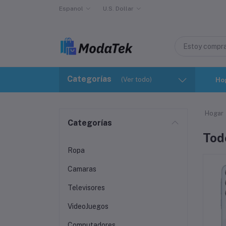
Espanol
U.S. Dollar
Categorías
(Ver todo)
Ho
Hogar
Categorías
Tod
Ropa
Camaras
Televisores
VideoJuegos
Computadores