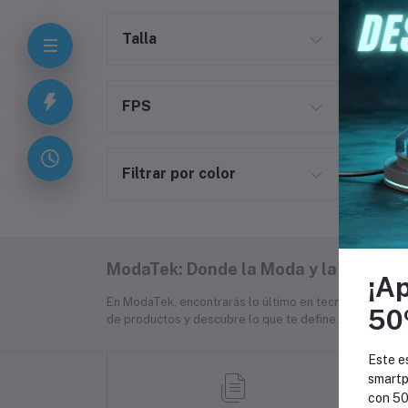
Talla
FPS
Filtrar por color
ModaTek: Donde la Moda y la Tecnolo
¡A
En ModaTek, encontrarás lo último en tecnología, moda
50
de productos y descubre lo que te define. ¡Compra co
Este e
smartp
con 50