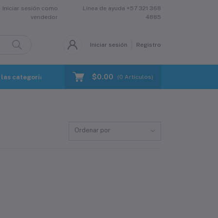
Iniciar sesión como
Línea de ayuda
+57 321 368
vendedor
4885
Iniciar sesión
Registro
$0.00
las categorias
(
0
Artículos)
Ordenar por