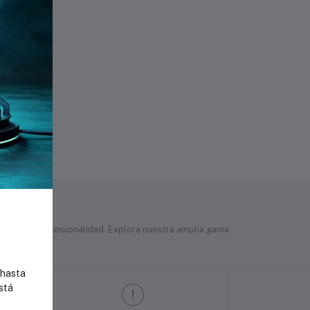
en estilo y funcionalidad. Explora nuestra amplia gama
 hasta
stá