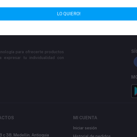
Política de devoluciones
Política de soporte
LO QUIERO!
SÍ
cnología para ofrecerte productos
 expresar tu individualidad con
MO
ACTOS
MI CUENTA
Iniciar sesión
8 c 38, Medellin, Antioquia
Historial de pedidos