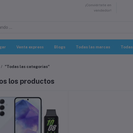
¡Conviértete en
vendedor!
gar
Venta express
Blogs
Todas las marcas
Todas 
"Todas las categorias"
os los productos