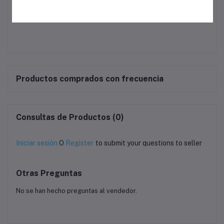
Productos comprados con frecuencia
Consultas de Productos (0)
Iniciar sesión
O
Register
to submit your questions to seller
Otras Preguntas
No se han hecho preguntas al vendedor.