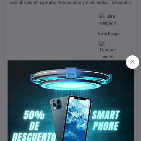
asombroso en cámara, rendimiento y multimedia. ¡Lleva el tuyo!
Iconic Design
50MP Camera
Cuatro caracterí
principales