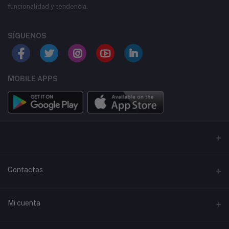
funcionalidad y tendencia.
SÍGUENOS
MOBILE APPS
Contactos
Habla a
Mi cuenta
Calle 98 c 38, Medellin, Antioquia