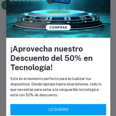
El metal se combin
¡Aprovecha nuestro
vidrio, con diseño 
Descuento del 50% en
Tecnología!
Este es el momento perfecto para actualizar tus
El Galaxy A55 5G te ofrece un diseño aso
dispositivos. Desde laptops hasta smartphones, todo lo
metal y su poderosa cámara triple de alta 
que necesitas para estar a la vanguardia tecnológica
está fabricado con Corning® Gorilla® Glass
está con 50% de descuento.
hace más resistente a dañ
LO QUIERO!