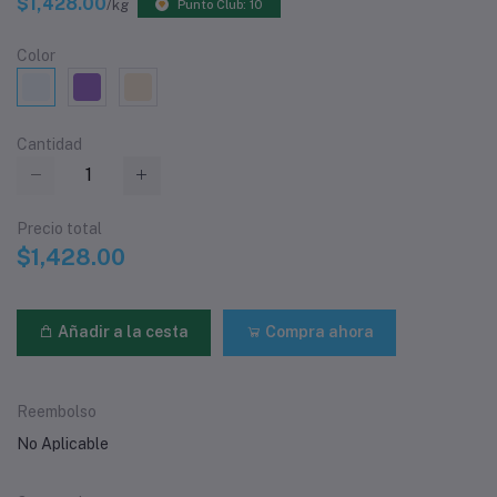
$1,428.00
/kg
Punto Club: 10
Color
Cantidad
Precio total
$1,428.00
Añadir a la cesta
Compra ahora
Reembolso
No Aplicable