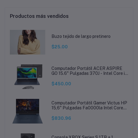
Productos más vendidos
Buzo tejido de largo pretinero
$25.00
Computador Portátil ACER ASPIRE
GO 15.6" Pulgadas 370J - Intel Core i3
- RAM 16GB - Disco SSD 1TB - Azul
$450.00
Computador Portátil Gamer Victus HP
15,6" Pulgadas Fa0000la Intel Core
I5- RAM 16GB - Disco SSD 512GB -
Azul
$830.96
Consola XBOX Series S 1TB + 1